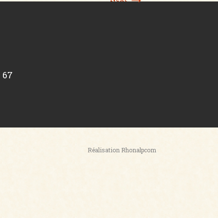
6 67
Réalisation Rhonalpcom