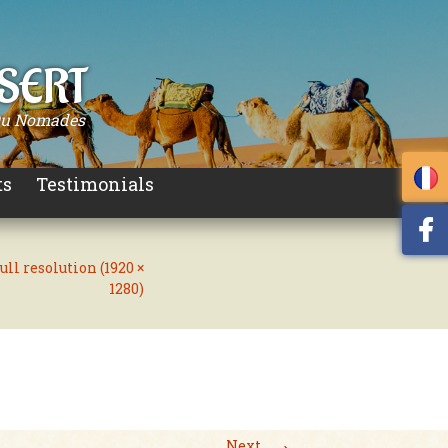
ÉSERT
 Ou Nomades
ts
Testimonials
ull resolution (1920 ×
1280)
→
Next