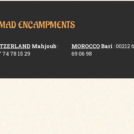
 NOMAD ENCAMPMENTS
TZERLAND
Mahjoub
:
MOROCCO
Bari
: 00212 
7 74 78 15 29
69 06 98