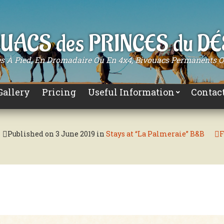
UACS des PRINCES du D
 À Pied, En Dromadaire Ou En 4x4, Bivouacs Permanents
Gallery
Pricing
Useful Information
Contac
Published on
3 June 2019
in
Stays at “La Palmeraie” B&B
F